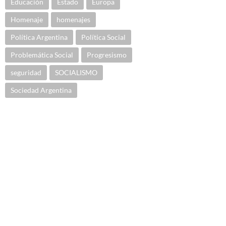
Educación
Estado
Europa
Homenaje
homenajes
Política Argentina
Política Social
Problemática Social
Progresismo
seguridad
SOCIALISMO
Sociedad Argentina