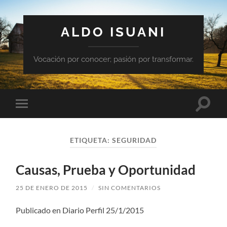
ALDO ISUANI
Vocación por conocer; pasión por transformar.
Altern
Alternar
el
el
campo
menú
de
móvil
búsqu
ETIQUETA:
SEGURIDAD
Causas, Prueba y Oportunidad
25 DE ENERO DE 2015
/
SIN COMENTARIOS
Publicado en Diario Perfil 25/1/2015