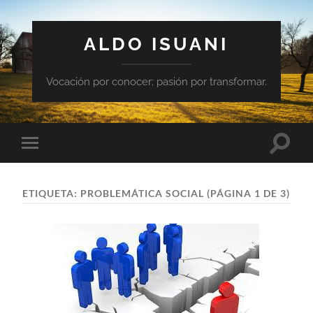
ALDO ISUANI
Vocación por conocer; pasión por transformar.
Altern
Alternar
el
el
campo
menú
de
móvil
búsqu
ETIQUETA:
PROBLEMÁTICA SOCIAL
(PÁGINA 1 DE 3)