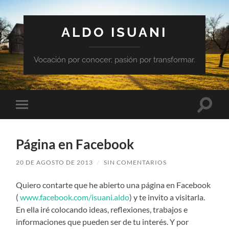
ALDO ISUANI
Vocación por conocer; pasión por transformar.
Altern
Alternar
el
el
campo
menú
de
móvil
búsqu
Página en Facebook
20 DE AGOSTO DE 2013
/
SIN COMENTARIOS
Quiero contarte que he abierto una página en Facebook
(
www.facebook.com/isuani.aldo
) y te invito a visitarla.
En ella iré colocando ideas, reflexiones, trabajos e
informaciones que pueden ser de tu interés. Y por